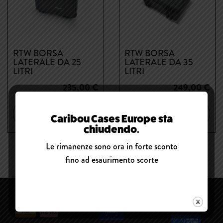
RTW BORSA
RTW BORSA
LATERALE DA 25
LATERALE DA 35
LITRI
LITRI
235,00
€
249,00
€
DETTAGLI DEL
DETTAGLI DEL
Caribou Cases Europe sta
PRODOTTO
PRODOTTO
chiudendo.
Le rimanenze sono ora in forte sconto
fino ad esaurimento scorte